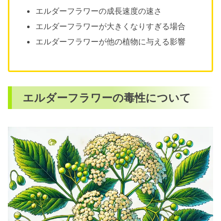
エルダーフラワーの成長速度の速さ
エルダーフラワーの鉢植えでの管理
エルダーフラワーが大きくなりすぎる場合
エルダーフラワーの室内での育て方
エルダーフラワーが他の植物に与える影響
エルダーフラワーの庭での育て方
エルダーフラワーを植える場所の選び方
エルダーフラワーの日陰での育て方
エルダーフラワーの冬越し方法
エルダーフラワーの毒性について
エルダーフラワーの枯れさせない方法
エルダーフラワーの苗の購入場所と選び方
(ホームセンター)
エルダーフラワーを植えてはいけない理由
と安全な育て方の総括